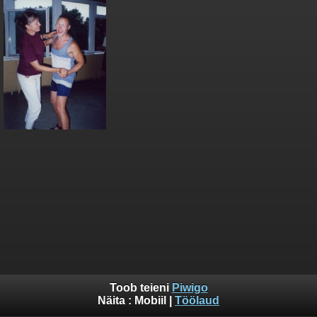
Toob teieni
Piwigo
Näita :
Mobiil
|
Töölaud