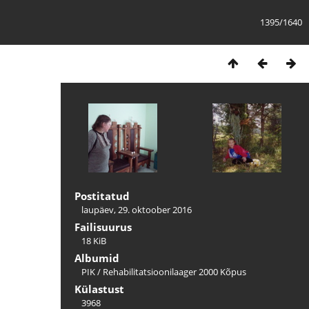
1395/1640
Postitatud
laupäev, 29. oktoober 2016
Failisuurus
18 KiB
Albumid
PIK
/
Rehabilitatsioonilaager 2000 Kõpus
Külastust
3968