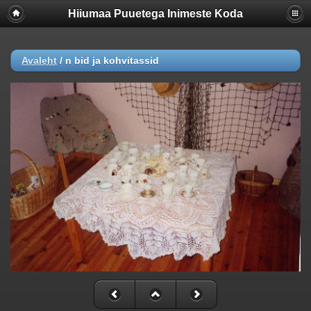
Hiiumaa Puuetega Inimeste Koda
Avaleht
/
n bid ja kohvitassid