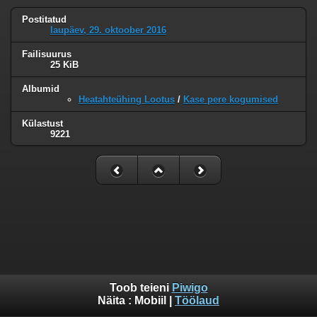
Postitatud
laupäev, 29. oktoober 2016
Failisuurus
25 KiB
Albumid
Heatahteühing Lootus
/
Kase pere kogumised
Külastust
9221
Toob teieni
Piwigo
Näita :
Mobiil
|
Töölaud