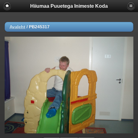
Hiiumaa Puuetega Inimeste Koda
Avaleht
/
PB245317