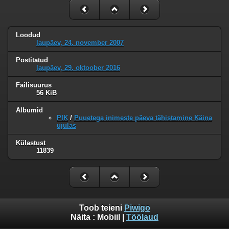
Loodud
laupäev, 24. november 2007
Postitatud
laupäev, 29. oktoober 2016
Failisuurus
56 KiB
Albumid
PIK
/
Puuetega inimeste päeva tähistamine Käina
ujulas
Külastust
11839
Toob teieni
Piwigo
Näita :
Mobiil
|
Töölaud