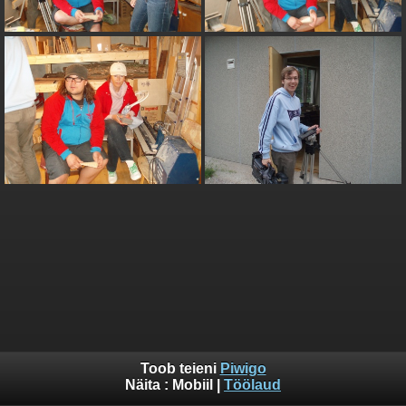
Toob teieni
Piwigo
Näita :
Mobiil
|
Töölaud